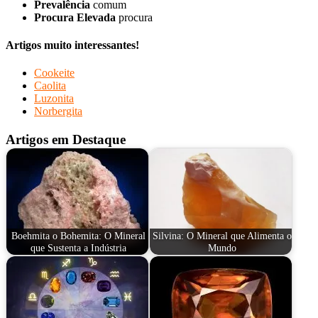
Prevalência
comum
Procura Elevada
procura
Artigos muito interessantes!
Cookeite
Caolita
Luzonita
Norbergita
Artigos em Destaque
Boehmita o Bohemita: O Mineral
Silvina: O Mineral que Alimenta o
que Sustenta a Indústria
Mundo