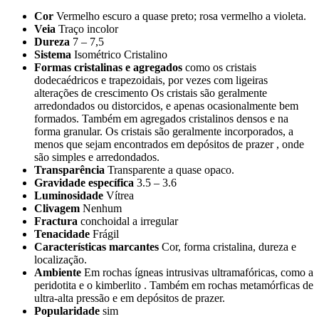
Cor
Vermelho escuro a quase preto; rosa vermelho a violeta.
Veia
Traço incolor
Dureza
7 – 7,5
Sistema
Isométrico Cristalino
Formas cristalinas e agregados
como os cristais
dodecaédricos e trapezoidais, por vezes com ligeiras
alterações de crescimento Os cristais são geralmente
arredondados ou distorcidos, e apenas ocasionalmente bem
formados. Também em agregados cristalinos densos e na
forma granular. Os cristais são geralmente incorporados, a
menos que sejam encontrados em depósitos de prazer , onde
são simples e arredondados.
Transparência
Transparente a quase opaco.
Gravidade específica
3.5 – 3.6
Luminosidade
Vítrea
Clivagem
Nenhum
Fractura
conchoidal a irregular
Tenacidade
Frágil
Características marcantes
Cor, forma cristalina, dureza e
localização.
Ambiente
Em rochas ígneas intrusivas ultramafóricas, como a
peridotita e o kimberlito . Também em rochas metamórficas de
ultra-alta pressão e em depósitos de prazer.
Popularidade
sim