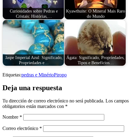
Curiosidades sobre Pedras e
Kyawthuite: O Mineral Mais Raro
Cristais: Histórias,…
do Mundo
Jaspe Imperial Azul: Significado,
Ágata: Significado, Propriedades,
Propriedades e…
Tipos e Benefícios…
Etiquetas:
pedras e Minério
Piropo
Deja una respuesta
Tu dirección de correo electrónico no será publicada.
Los campos
obligatorios están marcados con
*
Nombre
*
Correo electrónico
*