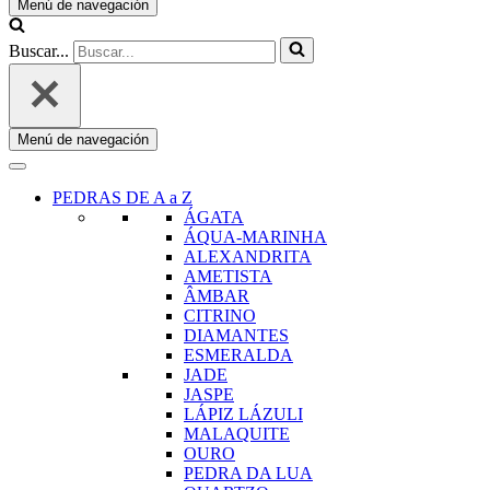
Menú de navegación
Buscar...
Menú de navegación
PEDRAS DE A a Z
ÁGATA
ÁQUA-MARINHA
ALEXANDRITA
AMETISTA
ÂMBAR
CITRINO
DIAMANTES
ESMERALDA
JADE
JASPE
LÁPIZ LÁZULI
MALAQUITE
OURO
PEDRA DA LUA