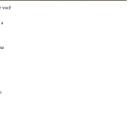
e você
 a
ma
o