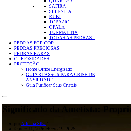
QUARTZO
SAFIRA
SELENITA
RUBI
TOPÁZIO
OPALA
TURMALINA
TODAS AS PEDRAS...
PEDRAS POR COR
PEDRAS PRECIOSAS
PEDRAS RARAS
CURIOSIDADES
PROTEÇÃO
Home Office Energizado
GUIA 3 PASSOS PARA CRISE DE
ANSIEDADE
Guia Purificar Seus Cristais
Significado da Ametista: Propri
por
Adriana Silva
febrero 11, 2026
febrero 19, 2026