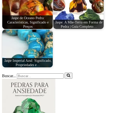
Jaspe de Oceano Pedra:
Características, Significado e
Jaspe: A Mãe-Terra em Forma de
Preços
Pedra | Guia Completo…
Jaspe Imperial Azul: Significado,
Propriedades e…
Buscar...