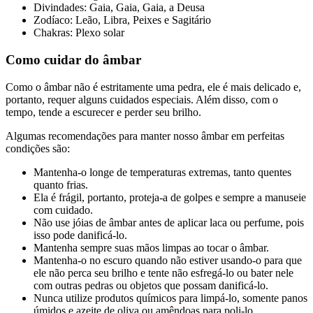
Divindades: Gaia, Gaia, Gaia, a Deusa
Zodíaco: Leão, Libra, Peixes e Sagitário
Chakras: Plexo solar
Como cuidar do âmbar
Como o âmbar não é estritamente uma pedra, ele é mais delicado e,
portanto, requer alguns cuidados especiais. Além disso, com o
tempo, tende a escurecer e perder seu brilho.
Algumas recomendações para manter nosso âmbar em perfeitas
condições são:
Mantenha-o longe de temperaturas extremas, tanto quentes
quanto frias.
Ela é frágil, portanto, proteja-a de golpes e sempre a manuseie
com cuidado.
Não use jóias de âmbar antes de aplicar laca ou perfume, pois
isso pode danificá-lo.
Mantenha sempre suas mãos limpas ao tocar o âmbar.
Mantenha-o no escuro quando não estiver usando-o para que
ele não perca seu brilho e tente não esfregá-lo ou bater nele
com outras pedras ou objetos que possam danificá-lo.
Nunca utilize produtos químicos para limpá-lo, somente panos
úmidos e azeite de oliva ou amêndoas para poli-lo.