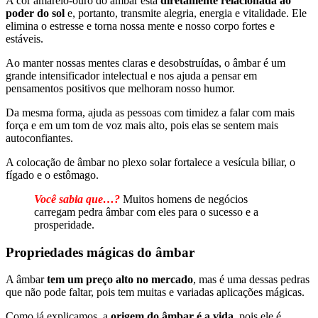
A cor amarelo-ouro do âmbar está
diretamente relacionada ao
poder do sol
e, portanto, transmite alegria, energia e vitalidade. Ele
elimina o estresse e torna nossa mente e nosso corpo fortes e
estáveis.
Ao manter nossas mentes claras e desobstruídas, o âmbar é um
grande intensificador intelectual e nos ajuda a pensar em
pensamentos positivos que melhoram nosso humor.
Da mesma forma, ajuda as pessoas com timidez a falar com mais
força e em um tom de voz mais alto, pois elas se sentem mais
autoconfiantes.
A colocação de âmbar no plexo solar fortalece a vesícula biliar, o
fígado e o estômago.
Você sabia que…?
Muitos homens de negócios
carregam pedra âmbar com eles para o sucesso e a
prosperidade.
Propriedades mágicas do âmbar
A âmbar
tem um preço alto no mercado
, mas é uma dessas pedras
que não pode faltar, pois tem muitas e variadas aplicações mágicas.
Como já explicamos, a
origem do âmbar é a vida
, pois ele é