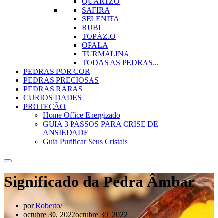
QUARTZO
SAFIRA
SELENITA
RUBI
TOPÁZIO
OPALA
TURMALINA
TODAS AS PEDRAS...
PEDRAS POR COR
PEDRAS PRECIOSAS
PEDRAS RARAS
CURIOSIDADES
PROTEÇÃO
Home Office Energizado
GUIA 3 PASSOS PARA CRISE DE
ANSIEDADE
Guia Purificar Seus Cristais
Significado da Pedra Âmbar
por
Roberto
octubre 30, 2022
octubre 30, 2022