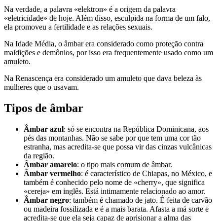
Na verdade, a palavra «elektron» é a origem da palavra
«eletricidade» de hoje. Além disso, esculpida na forma de um falo,
ela promoveu a fertilidade e as relações sexuais.
Na Idade Média, o âmbar era considerado como proteção contra
maldições e demônios, por isso era frequentemente usado como um
amuleto.
Na Renascença era considerado um amuleto que dava beleza às
mulheres que o usavam.
Tipos de âmbar
Âmbar azul
: só se encontra na República Dominicana, aos
pés das montanhas. Não se sabe por que tem uma cor tão
estranha, mas acredita-se que possa vir das cinzas vulcânicas
da região.
Âmbar amarelo
: o tipo mais comum de âmbar.
Âmbar vermelho
: é característico de Chiapas, no México, e
também é conhecido pelo nome de «cherry», que significa
«cereja» em inglês. Está intimamente relacionado ao amor.
Âmbar negro
: também é chamado de jato. É feita de carvão
ou madeira fossilizada e é a mais barata. Afasta a má sorte e
acredita-se que ela seja capaz de aprisionar a alma das