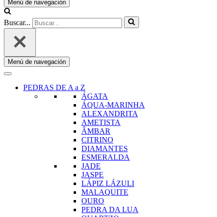
Menú de navegación
Buscar...
Menú de navegación
PEDRAS DE A a Z
ÁGATA
ÁQUA-MARINHA
ALEXANDRITA
AMETISTA
ÂMBAR
CITRINO
DIAMANTES
ESMERALDA
JADE
JASPE
LÁPIZ LÁZULI
MALAQUITE
OURO
PEDRA DA LUA