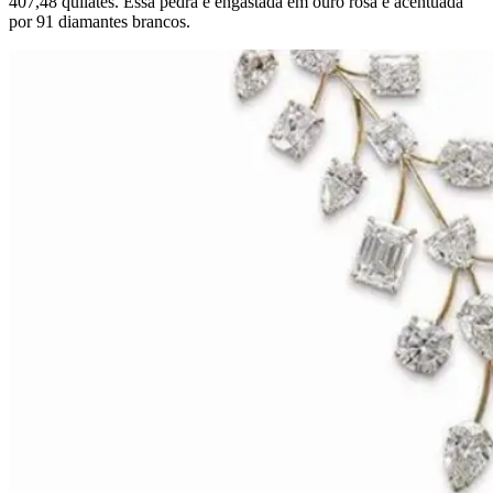
407,48 quilates. Essa pedra é engastada em ouro rosa e acentuada
por 91 diamantes brancos.