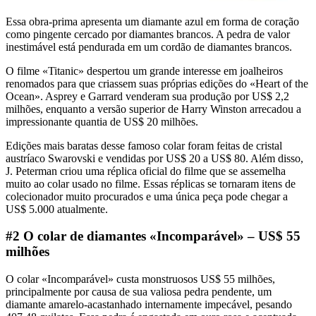
Essa obra-prima apresenta um diamante azul em forma de coração
como pingente cercado por diamantes brancos. A pedra de valor
inestimável está pendurada em um cordão de diamantes brancos.
O filme «Titanic» despertou um grande interesse em joalheiros
renomados para que criassem suas próprias edições do «Heart of the
Ocean». Asprey e Garrard venderam sua produção por US$ 2,2
milhões, enquanto a versão superior de Harry Winston arrecadou a
impressionante quantia de US$ 20 milhões.
Edições mais baratas desse famoso colar foram feitas de cristal
austríaco Swarovski e vendidas por US$ 20 a US$ 80. Além disso,
J. Peterman criou uma réplica oficial do filme que se assemelha
muito ao colar usado no filme. Essas réplicas se tornaram itens de
colecionador muito procurados e uma única peça pode chegar a
US$ 5.000 atualmente.
#2 O colar de diamantes «Incomparável» – US$ 55
milhões
O colar «Incomparável» custa monstruosos US$ 55 milhões,
principalmente por causa de sua valiosa pedra pendente, um
diamante amarelo-acastanhado internamente impecável, pesando