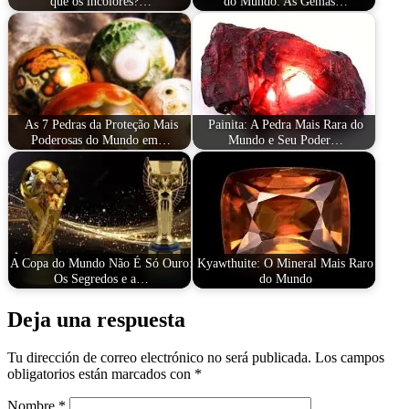
que os incolores?…
do Mundo: As Gemas…
As 7 Pedras da Proteção Mais
Painita: A Pedra Mais Rara do
Poderosas do Mundo em…
Mundo e Seu Poder…
A Copa do Mundo Não É Só Ouro:
Kyawthuite: O Mineral Mais Raro
Os Segredos e a…
do Mundo
Deja una respuesta
Tu dirección de correo electrónico no será publicada.
Los campos
obligatorios están marcados con
*
Nombre
*