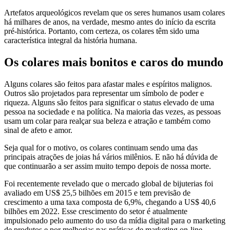
Artefatos arqueológicos revelam que os seres humanos usam colares
há milhares de anos, na verdade, mesmo antes do início da escrita
pré-histórica. Portanto, com certeza, os colares têm sido uma
característica integral da história humana.
Os colares mais bonitos e caros do mundo
Alguns colares são feitos para afastar males e espíritos malignos.
Outros são projetados para representar um símbolo de poder e
riqueza. Alguns são feitos para significar o status elevado de uma
pessoa na sociedade e na política. Na maioria das vezes, as pessoas
usam um colar para realçar sua beleza e atração e também como
sinal de afeto e amor.
Seja qual for o motivo, os colares continuam sendo uma das
principais atrações de joias há vários milênios. E não há dúvida de
que continuarão a ser assim muito tempo depois de nossa morte.
Foi recentemente revelado que o mercado global de bijuterias foi
avaliado em US$ 25,5 bilhões em 2015 e tem previsão de
crescimento a uma taxa composta de 6,9%, chegando a US$ 40,6
bilhões em 2022. Esse crescimento do setor é atualmente
impulsionado pelo aumento do uso da mídia digital para o marketing
de produtos e por melhorias nas práticas de marketing on-line.