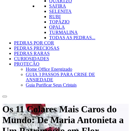
QUARTZO
SAFIRA
SELENITA
RUBI
TOPÁZIO
OPALA
TURMALINA
TODAS AS PEDRAS...
PEDRAS POR COR
PEDRAS PRECIOSAS
PEDRAS RARAS
CURIOSIDADES
PROTEÇÃO
Home Office Energizado
GUIA 3 PASSOS PARA CRISE DE
ANSIEDADE
Guia Purificar Seus Cristais
Os 11 Colares Mais Caros do
Mundo: De Maria Antonieta a
Um Patrimônio em Flor