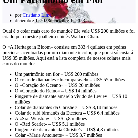
por
Cristiano Lima
diciembre 1, 2023
diciembre 1, 2023
Qual é o colar mais caro do mundo? Ele vale US$ 200 milhões e foi
criado pelo mestre joalheiro chinês Wallace Chan.
O «A Heritage in Bloom» consiste em 383,4 quilates em pedras
preciosas acentuadas por um diamante incolor, que por si só custará
US$ 35 milhões. Aqui está a lista completa de nossos colares mais
caros do mundo:
Um patrimônio em flor – US$ 200 milhões
O colar de diamantes «Incomparável» – US$ 55 milhões
O «Coração do Oceano» – US$ 20 milhões
O «Coração do Reino» – US$ 14 milhões
Pingente de diamante amarelo vívido de Leviev – US$ 10
milhões
Colar de diamantes da Christie’s – US$ 8,14 milhões
Colar de rubi birmanês da Etcetera – US$ 6,4 milhões
A «Sra. Winston» – US$ 5,8 milhões
O «Red Scarlet» – US$ 5,1 milhões
Pingente de diamante da Christie’s – US$ 4,8 milhões
Colar «Marie Antoinette» – US$ 3,7 milhões