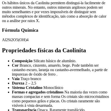
Os hábitos únicos da Caolinita permitem distingui-la facilmente de
outros minerais. No entanto, outros minerais argilosos podem ser
muito semelhantes e por vezes impossíveis de distinguir sem
métodos complexos de identificação, tais como a absorção de calor
ou a análise por raios X.
Fórmula Química
Al2Si2O5(OH)4
Propriedades físicas da Caolinita
Composição
Silicato básico de alumínio.
Cor
Branco, cinzento, amarelo, bege. Pode também ser
castanho escuro, laranja ou castanho-avermelhado, a partir de
impurezas de óxido de ferro .
Vaia
Traço branco
Dureza
2 – 2,5
Sistema Cristalino
Monoclínico
Formas e agregados cristalinos
Na maioria das vezes como
massas compactas e sem forma Os cristais são microcristalinos
como pequenos grãos e placas. Os cristais raramente são
visíveis à vista desarmada.
Transparência
Opaca. Raramente translúcido.