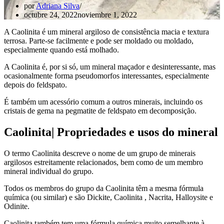
por
Adriana Silva
octubre 24, 2022
noviembre 1, 2022
A Caolinita é um mineral argiloso de consistência macia e textura
terrosa. Parte-se facilmente e pode ser moldado ou moldado,
especialmente quando está molhado.
A Caolinita é, por si só, um mineral maçador e desinteressante, mas
ocasionalmente forma pseudomorfos interessantes, especialmente
depois do feldspato.
É também um acessório comum a outros minerais, incluindo os
cristais de gema na pegmatite de feldspato em decomposição.
Caolinita| Propriedades e usos do mineral
O termo Caolinita descreve o nome de um grupo de minerais
argilosos estreitamente relacionados, bem como de um membro
mineral individual do grupo.
Todos os membros do grupo da Caolinita têm a mesma fórmula
química (ou similar) e são Dickite, Caolinita , Nacrita, Halloysite e
Odinite.
Caolinita também tem uma fórmula química muito semelhante à