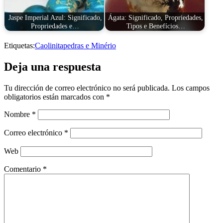
Jaspe Imperial Azul: Significado,
Ágata: Significado, Propriedades,
Propriedades e…
Tipos e Benefícios…
Etiquetas:
Caolinita
pedras e Minério
Deja una respuesta
Tu dirección de correo electrónico no será publicada.
Los campos
obligatorios están marcados con
*
Nombre
*
Correo electrónico
*
Web
Comentario
*