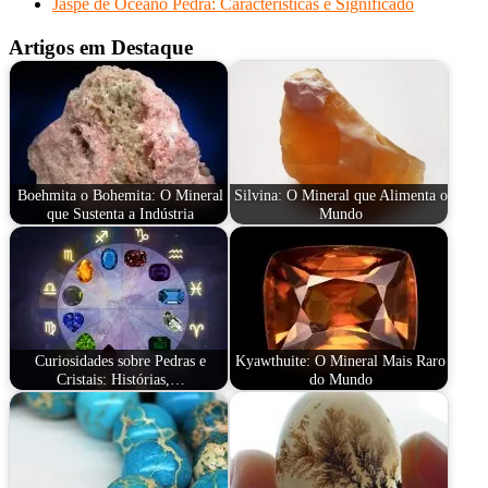
Jaspe de Oceano Pedra: Características e Significado
Artigos em Destaque
Boehmita o Bohemita: O Mineral
Silvina: O Mineral que Alimenta o
que Sustenta a Indústria
Mundo
Curiosidades sobre Pedras e
Kyawthuite: O Mineral Mais Raro
Cristais: Histórias,…
do Mundo