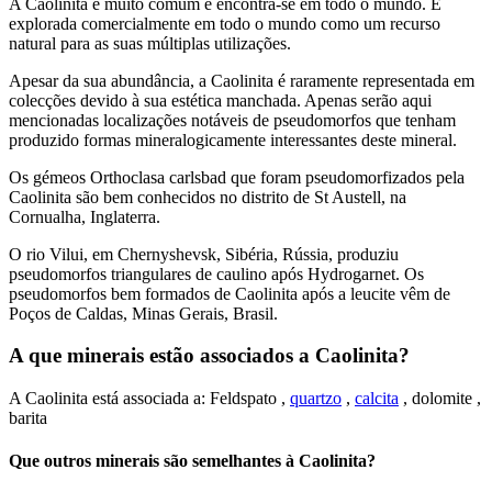
A Caolinita é muito comum e encontra-se em todo o mundo. É
explorada comercialmente em todo o mundo como um recurso
natural para as suas múltiplas utilizações.
Apesar da sua abundância, a Caolinita é raramente representada em
colecções devido à sua estética manchada. Apenas serão aqui
mencionadas localizações notáveis de pseudomorfos que tenham
produzido formas mineralogicamente interessantes deste mineral.
Os gémeos Orthoclasa carlsbad que foram pseudomorfizados pela
Caolinita são bem conhecidos no distrito de St Austell, na
Cornualha, Inglaterra.
O rio Vilui, em Chernyshevsk, Sibéria, Rússia, produziu
pseudomorfos triangulares de caulino após Hydrogarnet. Os
pseudomorfos bem formados de Caolinita após a leucite vêm de
Poços de Caldas, Minas Gerais, Brasil.
A que minerais estão associados a Caolinita?
A Caolinita está associada a: Feldspato ,
quartzo
,
calcita
, dolomite ,
barita
Que outros minerais são semelhantes à Caolinita?