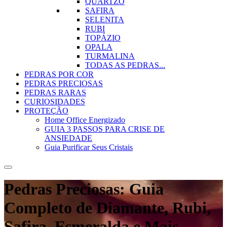
QUARTZO
SAFIRA
SELENITA
RUBI
TOPÁZIO
OPALA
TURMALINA
TODAS AS PEDRAS...
PEDRAS POR COR
PEDRAS PRECIOSAS
PEDRAS RARAS
CURIOSIDADES
PROTEÇÃO
Home Office Energizado
GUIA 3 PASSOS PARA CRISE DE
ANSIEDADE
Guia Purificar Seus Cristais
Pedras Preciosas: Guia
Completo de Diamante, Rubi,
Safira, Esmeralda e Mais