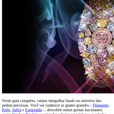
Neste guia completo, vamos mergulhar fundo no universo das
pedras preciosas. Você vai conhecer as quatro grandes –
Diamante
,
Rubi
,
Safira
e
Esmeralda
–, descobrir outras gemas fascinantes