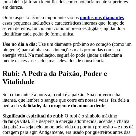
lonsdaleíta já foram identificados como potencialmente superiores
em dureza.
Outro aspecto técnico importante são os
pontos nos diamantes
—
essas pequenas inclusões e características internas que, longe de
serem defeitos, funcionam como impressões digitais, ajudando a
identificar cada pedra de forma única.
Uso no dia a dia:
Use um diamante próximo ao coração (como um
pingente) para alinhar suas intenções mais profundas com sua
energia vital. Na meditação, segurá-lo pode ajudar a silenciar a
mente e acessar estados mais elevados de consciência.
Rubi: A Pedra da Paixão, Poder e
Vitalidade
Se o diamante é a pureza, o rubi é a paixão. Sua cor vermelha
intensa, que lembra o sangue que corre em nossas veias, faz dele a
pedra da
vitalidade, da coragem e do amor ardente
.
Significado espiritual do rubi:
O rubi é o símbolo máximo
da
força vital
. Ele desperta a energia adormecida, acende a chama
da paixão – seja pelo amor, pela vida ou por um propósito – e nos dá
coragem para agir. Antigamente, era usado por guerreiros antes das