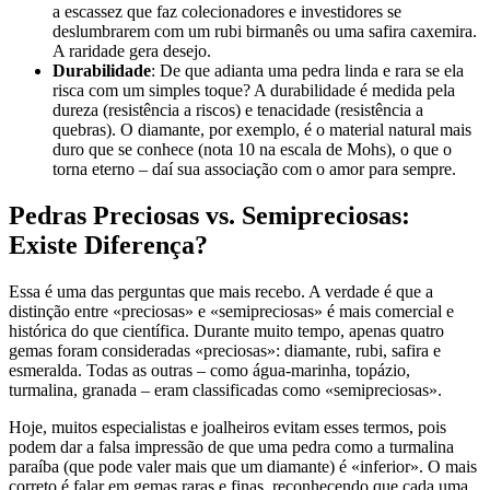
a escassez que faz colecionadores e investidores se
deslumbrarem com um rubi birmanês ou uma safira caxemira.
A raridade gera desejo.
Durabilidade
: De que adianta uma pedra linda e rara se ela
risca com um simples toque? A durabilidade é medida pela
dureza (resistência a riscos) e tenacidade (resistência a
quebras). O diamante, por exemplo, é o material natural mais
duro que se conhece (nota 10 na escala de Mohs), o que o
torna eterno – daí sua associação com o amor para sempre.
Pedras Preciosas vs. Semipreciosas:
Existe Diferença?
Essa é uma das perguntas que mais recebo. A verdade é que a
distinção entre «preciosas» e «semipreciosas» é mais comercial e
histórica do que científica. Durante muito tempo, apenas quatro
gemas foram consideradas «preciosas»: diamante, rubi, safira e
esmeralda. Todas as outras – como água-marinha, topázio,
turmalina, granada – eram classificadas como «semipreciosas».
Hoje, muitos especialistas e joalheiros evitam esses termos, pois
podem dar a falsa impressão de que uma pedra como a turmalina
paraíba (que pode valer mais que um diamante) é «inferior». O mais
correto é falar em gemas raras e finas, reconhecendo que cada uma