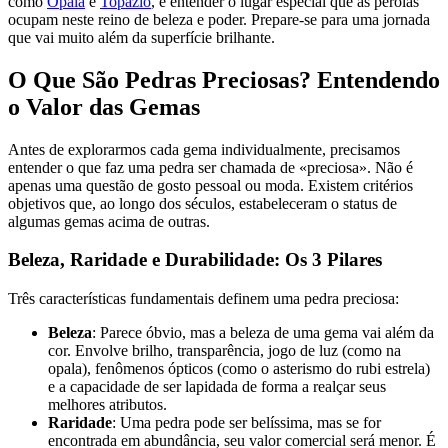
como
Opala
e
Topázio
, e entender o lugar especial que as pérolas
ocupam neste reino de beleza e poder. Prepare-se para uma jornada
que vai muito além da superfície brilhante.
O Que São Pedras Preciosas? Entendendo
o Valor das Gemas
Antes de explorarmos cada gema individualmente, precisamos
entender o que faz uma pedra ser chamada de «preciosa». Não é
apenas uma questão de gosto pessoal ou moda. Existem critérios
objetivos que, ao longo dos séculos, estabeleceram o status de
algumas gemas acima de outras.
Beleza, Raridade e Durabilidade: Os 3 Pilares
Três características fundamentais definem uma pedra preciosa:
Beleza
: Parece óbvio, mas a beleza de uma gema vai além da
cor. Envolve brilho, transparência, jogo de luz (como na
opala), fenômenos ópticos (como o asterismo do rubi estrela)
e a capacidade de ser lapidada de forma a realçar seus
melhores atributos.
Raridade
: Uma pedra pode ser belíssima, mas se for
encontrada em abundância, seu valor comercial será menor. É