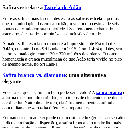
Safiras estrela e a
Estrela de Adão
Entre as safiras mais fascinantes estão as
safiras estrela
– pedras
que, quando lapidadas em cabochão, revelam uma estrela de seis
pontas dançando em sua superfície. Esse fenômeno, chamado
asterismo, é causado por minúsculas inclusões de rutilo.
A maior safira estrela do mundo é a impressionante
Estrela de
Adão
, encontrada no Sri Lanka em 2015. Com 1.404 quilates, seu
valor estimado gira entre 120 e 320 milhões de dólares. O nome
homenageia a crença muçulmana de que Adão teria vivido no pico
de mesmo nome, no Sri Lanka.
Safira branca vs. diamante
: uma alternativa
elegante
Você sabia que a safira também pode ser incolor? A
safira branca
é
a forma mais pura do coríndon, sem traços de elementos que deem
cor à pedra. Naturalmente rara, ela é frequentemente confundida
com o diamante – mas há diferenças importantes.
Enquanto o diamante explode em arco-íris de luz (graças ao seu alto
índice de refração e dispersão), a safira branca tem um brilho mais
suave, prateado e elegante. É uma escolha sofisticada para quem