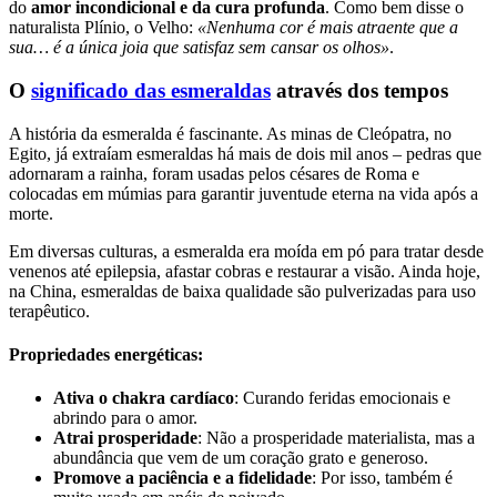
do
amor incondicional e da cura profunda
. Como bem disse o
naturalista Plínio, o Velho:
«Nenhuma cor é mais atraente que a
sua… é a única joia que satisfaz sem cansar os olhos»
.
O
significado das esmeraldas
através dos tempos
A história da esmeralda é fascinante. As minas de Cleópatra, no
Egito, já extraíam esmeraldas há mais de dois mil anos – pedras que
adornaram a rainha, foram usadas pelos césares de Roma e
colocadas em múmias para garantir juventude eterna na vida após a
morte.
Em diversas culturas, a esmeralda era moída em pó para tratar desde
venenos até epilepsia, afastar cobras e restaurar a visão. Ainda hoje,
na China, esmeraldas de baixa qualidade são pulverizadas para uso
terapêutico.
Propriedades energéticas:
Ativa o chakra cardíaco
: Curando feridas emocionais e
abrindo para o amor.
Atrai prosperidade
: Não a prosperidade materialista, mas a
abundância que vem de um coração grato e generoso.
Promove a paciência e a fidelidade
: Por isso, também é