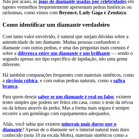
Não por acaso, as
joias de diamante usadas por celebridades
em
tapetes vermelhos frequentemente apresentam pedras históricas ou
raríssimas, como vimos com
Beyoncé, Lady Gaga e Zendaya
.
Como identificar um diamante verdadeiro
Com tanto valor envolvido, é natural que surjam dúvidas sobre a
autenticidade de um diamante. Muitas pessoas confundem o
diamante com outras pedras, e uma das perguntas mais comuns é
sobre a
diferença entre um diamante e um brilhante
— sendo o
segundo apenas um tipo específico de lapidação, não uma gema
diferente.
Há também comparações frequentes com materiais sintéticos, como
a
zircônia cúbica
, e com outras pedras naturais, como a
safira
branca
.
Para quem deseja
saber se um diamante é real ou falso
, existem
testes simples que podem ser feitos em casa, como o teste da névoa
ou da leitura através da pedra. Mas a forma mais segura é sempre
recorrer a um gemólogo com equipamentos adequados.
Aliás, você sabia que existem
minerais mais duros que o
diamante
? Apesar de o diamante ser o mineral natural mais duro
conhecido (nota 10 na escala Mohs), materiais sintéticos como a