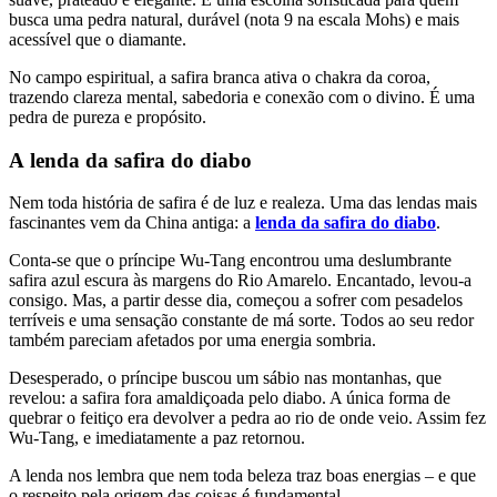
busca uma pedra natural, durável (nota 9 na escala Mohs) e mais
acessível que o diamante.
No campo espiritual, a safira branca ativa o chakra da coroa,
trazendo clareza mental, sabedoria e conexão com o divino. É uma
pedra de pureza e propósito.
A lenda da safira do diabo
Nem toda história de safira é de luz e realeza. Uma das lendas mais
fascinantes vem da China antiga: a
lenda da safira do diabo
.
Conta-se que o príncipe Wu-Tang encontrou uma deslumbrante
safira azul escura às margens do Rio Amarelo. Encantado, levou-a
consigo. Mas, a partir desse dia, começou a sofrer com pesadelos
terríveis e uma sensação constante de má sorte. Todos ao seu redor
também pareciam afetados por uma energia sombria.
Desesperado, o príncipe buscou um sábio nas montanhas, que
revelou: a safira fora amaldiçoada pelo diabo. A única forma de
quebrar o feitiço era devolver a pedra ao rio de onde veio. Assim fez
Wu-Tang, e imediatamente a paz retornou.
A lenda nos lembra que nem toda beleza traz boas energias – e que
o respeito pela origem das coisas é fundamental.