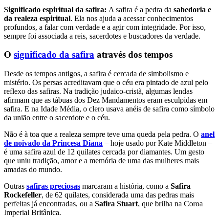
Significado espiritual da safira:
A safira é a pedra da
sabedoria e
da realeza espiritual
. Ela nos ajuda a acessar conhecimentos
profundos, a falar com verdade e a agir com integridade. Por isso,
sempre foi associada a reis, sacerdotes e buscadores da verdade.
O
significado da safira
através dos tempos
Desde os tempos antigos, a safira é cercada de simbolismo e
mistério. Os persas acreditavam que o céu era pintado de azul pelo
reflexo das safiras. Na tradição judaico-cristã, algumas lendas
afirmam que as tábuas dos Dez Mandamentos eram esculpidas em
safira. E na Idade Média, o clero usava anéis de safira como símbolo
da união entre o sacerdote e o céu.
Não é à toa que a realeza sempre teve uma queda pela pedra. O
anel
de noivado da Princesa Diana
– hoje usado por Kate Middleton –
é uma safira azul de 12 quilates cercada por diamantes. Um gesto
que uniu tradição, amor e a memória de uma das mulheres mais
amadas do mundo.
Outras
safiras preciosas
marcaram a história, como a
Safira
Rockefeller
, de 62 quilates, considerada uma das pedras mais
perfeitas já encontradas, ou a
Safira Stuart
, que brilha na Coroa
Imperial Britânica.