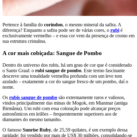
Pertence à família do
coríndon
, o mesmo mineral da safira. A
diferença? Enquanto a safira pode ser de várias cores, o
rubi
é
exclusivamente vermelho – e essa cor vem da presença de cromo em
sua estrutura cristalina.
A cor mais cobiçada: Sangue de Pombo
Dentro do universo dos rubis, há um grau de cor que é considerado
o Santo Graal: o
rubi sangue de pombo
. Este termo fascinante
descreve uma tonalidade vermelha profunda com um leve tom
azulado – exatamente a cor do sangue fresco de um pombo, daí o
nome.
Os
rubis sangue de pombo
são extremamente raros e valiosos,
vindos principalmente das minas de Mogok, em Mianmar (antiga
Birmânia). Um rubi com essa coloração pode alcançar preços
astronômicos em leilões – frequentemente superiores aos de
diamantes do mesmo tamanho.
O famoso
Sunrise Ruby
, de 25,59 quilates, é um exemplo dessa
raridade: foi vendido por mais de US$ 30 milhões, consolidando-se