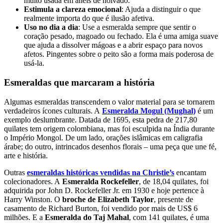
muito usada em anéis de noivado.
Estimula a clareza emocional
: Ajuda a distinguir o que
realmente importa do que é ilusão afetiva.
Uso no dia a dia
: Use a esmeralda sempre que sentir o
coração pesado, magoado ou fechado. Ela é uma amiga suave
que ajuda a dissolver mágoas e a abrir espaço para novos
afetos. Pingentes sobre o peito são a forma mais poderosa de
usá-la.
Esmeraldas que marcaram a história
Algumas esmeraldas transcendem o valor material para se tornarem
verdadeiros ícones culturais. A
Esmeralda Mogul (Mughal)
é um
exemplo deslumbrante. Datada de 1695, esta pedra de 217,80
quilates tem origem colombiana, mas foi esculpida na Índia durante
o Império Mongol. De um lado, orações islâmicas em caligrafia
árabe; do outro, intrincados desenhos florais – uma peça que une fé,
arte e história.
Outras
esmeraldas históricas vendidas na Christie’s
encantam
colecionadores. A
Esmeralda Rockefeller
, de 18,04 quilates, foi
adquirida por John D. Rockefeller Jr. em 1930 e hoje pertence à
Harry Winston. O
broche de Elizabeth Taylor
, presente de
casamento de Richard Burton, foi vendido por mais de US$ 6
milhões. E a
Esmeralda do Taj Mahal
, com 141 quilates, é uma