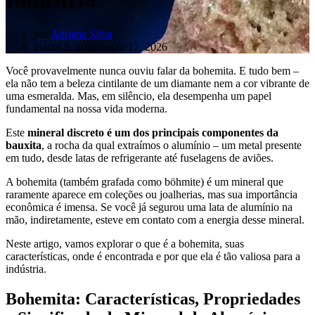
por
Adriana Silva
marzo 5, 2026
marzo 12, 2026
Você provavelmente nunca ouviu falar da bohemita. E tudo bem –
ela não tem a beleza cintilante de um diamante nem a cor vibrante de
uma esmeralda. Mas, em silêncio, ela desempenha um papel
fundamental na nossa vida moderna.
Este
mineral discreto é um dos principais componentes da
bauxita
, a rocha da qual extraímos o alumínio – um metal presente
em tudo, desde latas de refrigerante até fuselagens de aviões.
A bohemita (também grafada como böhmite) é um mineral que
raramente aparece em coleções ou joalherias, mas sua importância
econômica é imensa. Se você já segurou uma lata de alumínio na
mão, indiretamente, esteve em contato com a energia desse mineral.
Neste artigo, vamos explorar o que é a bohemita, suas
características, onde é encontrada e por que ela é tão valiosa para a
indústria.
Bohemita: Características, Propriedades