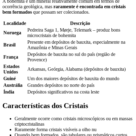
A bohemita é um mineral relativamente comum em termos de
ocorrência geológica, mas
raramente é encontrada em cristais
bem formados
que possam ser colecionados.
Localidade
Descrição
Pedreira Saga 1, Mørje, Telemark – produz bons
Noruega
microcristais de bohemita
Presente em depósitos de bauxita, especialmente na
Brasil
Amazônia e Minas Gerais
Depósitos de bauxita no sul do país (região de
França
Provence)
Estados
Arkansas, Geórgia, Alabama (depósitos de bauxita)
Unidos
Guiné
Um dos maiores depósitos de bauxita do mundo
Austrália
Grandes depósitos no norte do país
Índia
Depósitos significativos na costa leste
Características dos Cristais
Geralmente ocorre como cristais microscópicos ou em massas
criptocristalinas
Raramente forma cristais visíveis a olho nu
Quando bem formados, são tabulares ou prismáticos curtos