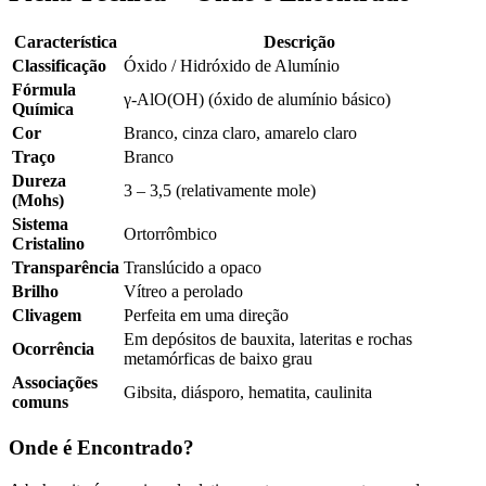
Característica
Descrição
Classificação
Óxido / Hidróxido de Alumínio
Fórmula
γ-AlO(OH) (óxido de alumínio básico)
Química
Cor
Branco, cinza claro, amarelo claro
Traço
Branco
Dureza
3 – 3,5 (relativamente mole)
(Mohs)
Sistema
Ortorrômbico
Cristalino
Transparência
Translúcido a opaco
Brilho
Vítreo a perolado
Clivagem
Perfeita em uma direção
Em depósitos de bauxita, lateritas e rochas
Ocorrência
metamórficas de baixo grau
Associações
Gibsita, diásporo, hematita, caulinita
comuns
Onde é Encontrado?