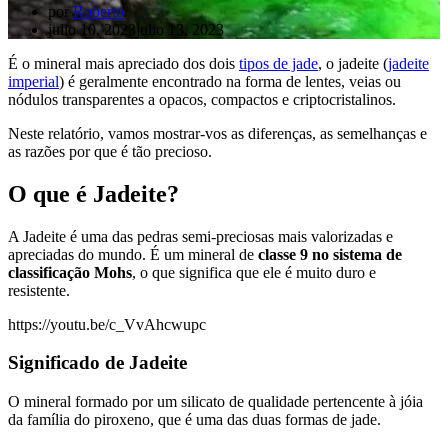
por
Roberto
julio 10, 2023
julio 13, 2023
É o mineral mais apreciado dos dois
tipos de jade
, o jadeite (
jadeite
imperial
) é geralmente encontrado na forma de lentes, veias ou
nódulos transparentes a opacos, compactos e criptocristalinos.
Neste relatório, vamos mostrar-vos as diferenças, as semelhanças e
as razões por que é tão precioso.
O que é Jadeite?
A Jadeite é uma das pedras semi-preciosas mais valorizadas e
apreciadas do mundo. É um mineral de
classe 9 no sistema de
classificação Mohs
, o que significa que ele é muito duro e
resistente.
https://youtu.be/c_VvAhcwupc
Significado de Jadeite
O mineral formado por um silicato de qualidade pertencente à jóia
da família do piroxeno, que é uma das duas formas de jade.