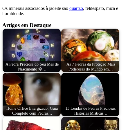
Os minerais associados à jadeite são
quartzo
, feldespato, mica e
hornblende.
Artigos em Destaque
A Pedra Preciosa do Seu Mês de
As 7 Pedras da Proteção Mais
Nascimento 💎…
Poderosas do Mundo em…
Home Office Energizado: Guia
13 Lendas de Pedras Preciosas:
Completo com Pedras…
Histórias Místicas…