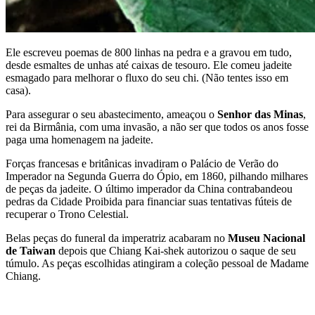
Ele escreveu poemas de 800 linhas na pedra e a gravou em tudo,
desde esmaltes de unhas até caixas de tesouro. Ele comeu jadeite
esmagado para melhorar o fluxo do seu chi. (Não tentes isso em
casa).
Para assegurar o seu abastecimento, ameaçou o
Senhor das Minas
,
rei da Birmânia, com uma invasão, a não ser que todos os anos fosse
paga uma homenagem na jadeite.
Forças francesas e britânicas invadiram o Palácio de Verão do
Imperador na Segunda Guerra do Ópio, em 1860, pilhando milhares
de peças da jadeite. O último imperador da China contrabandeou
pedras da Cidade Proibida para financiar suas tentativas fúteis de
recuperar o Trono Celestial.
Belas peças do funeral da imperatriz acabaram no
Museu Nacional
de Taiwan
depois que Chiang Kai-shek autorizou o saque de seu
túmulo. As peças escolhidas atingiram a coleção pessoal de Madame
Chiang.