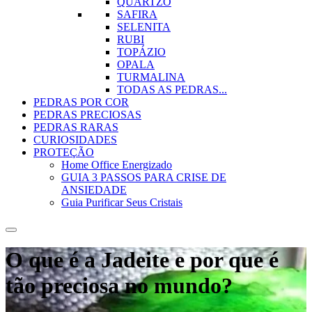
QUARTZO
SAFIRA
SELENITA
RUBI
TOPÁZIO
OPALA
TURMALINA
TODAS AS PEDRAS...
PEDRAS POR COR
PEDRAS PRECIOSAS
PEDRAS RARAS
CURIOSIDADES
PROTEÇÃO
Home Office Energizado
GUIA 3 PASSOS PARA CRISE DE
ANSIEDADE
Guia Purificar Seus Cristais
O que é a Jadeite e por que é
tão preciosa no mundo?