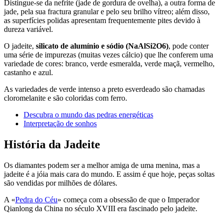
Distingue-se da nefrite (jade de gordura de ovelha), a outra forma de
jade, pela sua fractura granular e pelo seu brilho vítreo; além disso,
as superfícies polidas apresentam frequentemente pites devido à
dureza variável.
O jadeite,
silicato de alumínio e sódio (NaAlSi2O6)
, pode conter
uma série de impurezas (muitas vezes cálcio) que lhe conferem uma
variedade de cores: branco, verde esmeralda, verde maçã, vermelho,
castanho e azul.
As variedades de verde intenso a preto esverdeado são chamadas
cloromelanite e são coloridas com ferro.
Descubra o mundo das pedras energéticas
Interpretação de sonhos
História da Jadeite
Os diamantes podem ser a melhor amiga de uma menina, mas a
jadeite é a jóia mais cara do mundo. E assim é que hoje, peças soltas
são vendidas por milhões de dólares.
A «
Pedra do Céu
» começa com a obsessão de que o Imperador
Qianlong da China no século XVIII era fascinado pelo jadeite.