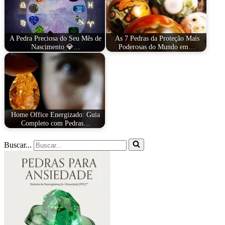
A Pedra Preciosa do Seu Mês de
As 7 Pedras da Proteção Mais
Nascimento 💎…
Poderosas do Mundo em…
Home Office Energizado: Guia
Completo com Pedras…
Buscar...