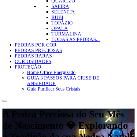
QUARTZO
SAFIRA
SELENITA
RUBI
TOPÁZIO
OPALA
TURMALINA
TODAS AS PEDRAS...
PEDRAS POR COR
PEDRAS PRECIOSAS
PEDRAS RARAS
CURIOSIDADES
PROTEÇÃO
Home Office Energizado
GUIA 3 PASSOS PARA CRISE DE
ANSIEDADE
Guia Purificar Seus Cristais
A Pedra Preciosa do Seu Mês
de Nascimento 💎 Explorando
a Tradição da sua Nedra Natal