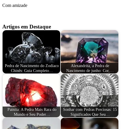
Com amizade
Artigos em Destaque
Pedra de Nascimento do Zodíaco
Alexandrita, a Pedra de
Chinês: Guia Completo…
Nascimento de junho: Cor,…
Painita: A Pedra Mais Rara do
Sonhar com Pedras Preciosas: 15
Mundo e Seu Poder…
Significados Que Seu…