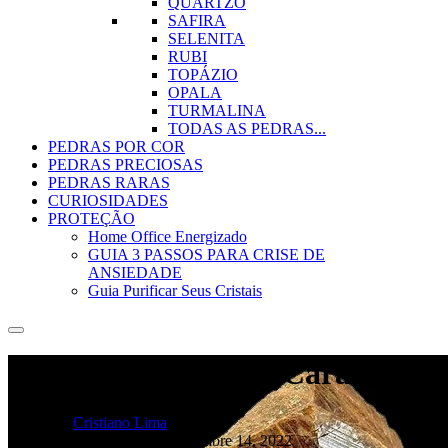
QUARTZO
SAFIRA
SELENITA
RUBI
TOPÁZIO
OPALA
TURMALINA
TODAS AS PEDRAS...
PEDRAS POR COR
PEDRAS PRECIOSAS
PEDRAS RARAS
CURIOSIDADES
PROTEÇÃO
Home Office Energizado
GUIA 3 PASSOS PARA CRISE DE
ANSIEDADE
Guia Purificar Seus Cristais
Fórmula Monazita, Característic
por
Cristiano Lima
diciembre 12, 2022
diciembre 14, 2022