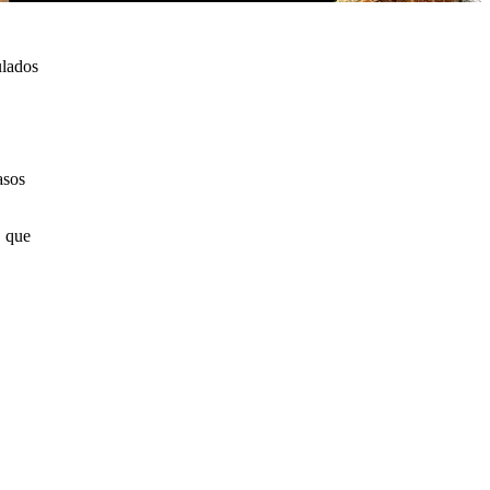
ulados
asos
, que