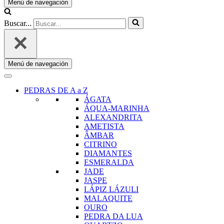
Menú de navegación
Buscar...
Menú de navegación
PEDRAS DE A a Z
ÁGATA
ÁQUA-MARINHA
ALEXANDRITA
AMETISTA
ÂMBAR
CITRINO
DIAMANTES
ESMERALDA
JADE
JASPE
LÁPIZ LÁZULI
MALAQUITE
OURO
PEDRA DA LUA