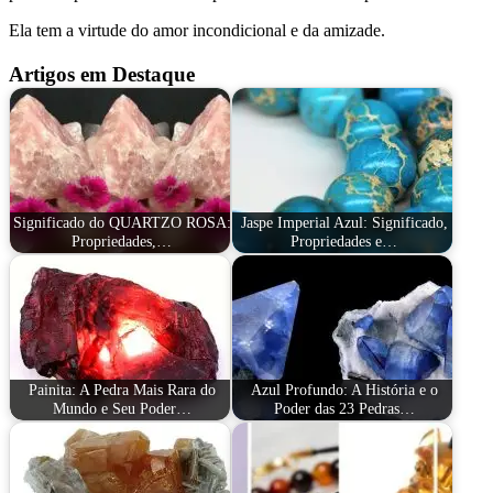
Ela tem a virtude do amor incondicional e da amizade.
Artigos em Destaque
Significado do QUARTZO ROSA:
Jaspe Imperial Azul: Significado,
Propriedades,…
Propriedades e…
Painita: A Pedra Mais Rara do
Azul Profundo: A História e o
Mundo e Seu Poder…
Poder das 23 Pedras…