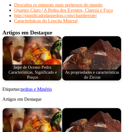
Descubra os minerais mais perigosos do mundo
Quartzo Claro | A Pedra dos Eventos, Clareza e Foco
http://significadodaspedras.com/chambersite/
Características do Leucita Mineral
Artigos em Destaque
Jaspe de Oceano Pedra:
Características, Significado e
As propriedades e características
Preços
do Zircon
Etiquetas:
pedras e Minério
Artigos em Destaque