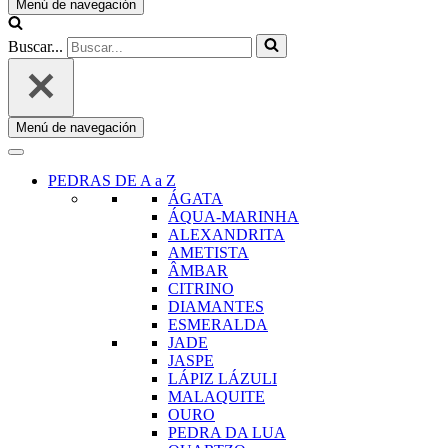
Menú de navegación
Buscar...
Menú de navegación
PEDRAS DE A a Z
ÁGATA
ÁQUA-MARINHA
ALEXANDRITA
AMETISTA
ÂMBAR
CITRINO
DIAMANTES
ESMERALDA
JADE
JASPE
LÁPIZ LÁZULI
MALAQUITE
OURO
PEDRA DA LUA