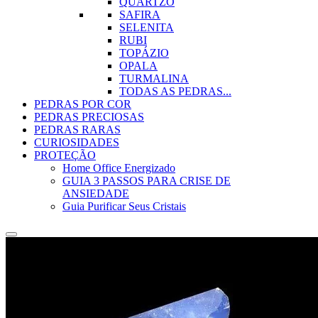
QUARTZO
SAFIRA
SELENITA
RUBI
TOPÁZIO
OPALA
TURMALINA
TODAS AS PEDRAS...
PEDRAS POR COR
PEDRAS PRECIOSAS
PEDRAS RARAS
CURIOSIDADES
PROTEÇÃO
Home Office Energizado
GUIA 3 PASSOS PARA CRISE DE
ANSIEDADE
Guia Purificar Seus Cristais