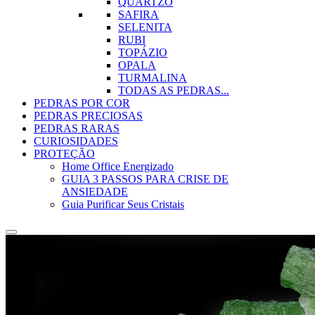
QUARTZO
SAFIRA
SELENITA
RUBI
TOPÁZIO
OPALA
TURMALINA
TODAS AS PEDRAS...
PEDRAS POR COR
PEDRAS PRECIOSAS
PEDRAS RARAS
CURIOSIDADES
PROTEÇÃO
Home Office Energizado
GUIA 3 PASSOS PARA CRISE DE
ANSIEDADE
Guia Purificar Seus Cristais